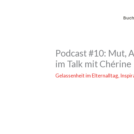
Zum
Inhalt
Buc
springen
Podcast #10: Mut, A
im Talk mit Chérine
Gelassenheit im Elternalltag
,
Inspi