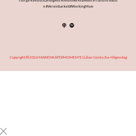
rsorge
#Selbstständigkeit
#Selbstwirksamkeit
#Transformatio
n
#Vereinbarkeit
#WorkingMom
Copyright © 2026 MARIENKÄFERMOMENTE | Lilian Güntsche-Hilgendag