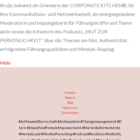
Bruijn, bekannt als Gründerin der CORPORATE KITCHEN®, für
ihre Kommunikations- und Netzwerkarbeit, als energiegeladene
Moderatorin und Impulsgeberin für Führungskräfte und Teams
aktiv sowie die Initiatorin des Podcasts „MUT ZUR
PERSÖNLICHKEIT“ über die Themen um Mut, Authentizität,
erfolgreiche Führungsqualitäten und Mindset-Shaping.
Mehr
Kontakt
Podcast
Blog
Impressum
Datenschutz
#AchtsameElternschaft
#Achtsamkeit
#Changemanagement
#El
tern
#Empathie
#FemaleEmpowerment
#Marienkäfermomente
#MentalLoad
#MindfulParenting
#Podcast
#Resilienz
#Selbstfü